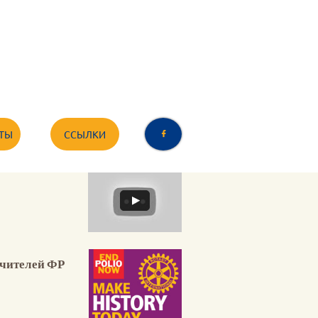
ТЫ
ССЫЛКИ

ечителей ФР