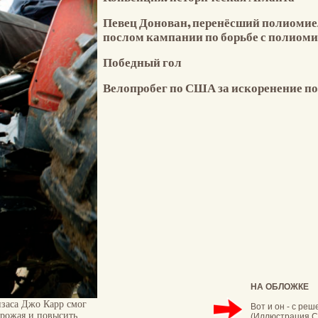
Певец Донован, перенёсший полиомиел
послом кампании по борьбе с полиом
Победный гол
Велопробег по США за искоренение п
НА ОБЛОЖКЕ
заса Джо Карр смог
Вот и он - с ре
урожая и повысить
(Иллюстрация С