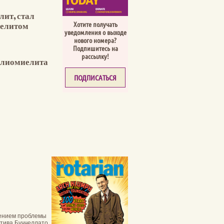
ит, стал
Хотите получать
иелитом
уведомления о выходе
нового номера?
Подпишитесь на
рассылку!
олиомиелита
ПОДПИСАТЬСЯ
шением проблемы
тива Буччеллато,