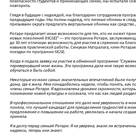
безопасности студентов и принимающих семей, мы испытали сожа
повторить.
Глядя в будущее с надеждой, мы благодарим сотрудников прогр
предыдущие годы. Мы полны надежд, что личные обмены в следу
призываем округа предлагать виртуальные обмены как средство 
Ротари предлагает иные возможности для тех, кто не может пр
новых поколений (NGSE)” — это программа Ротари, заслуживающ
до 30 лет отличную возможность для участия в служении на благо
навыков практической работы. Симукаи Матшалага, член Ротаракта
поездки по программе NGSE.
Когда я подала заявку на участие в обменной программе “Служени
перевернувший мою жизнь. Эта программа дала мне такую возмож
обучаться и быть собой.
Некоторые из моих самых значительных впечатлений были получе
дома, где я жила. Мне понадобились недели, чтобы понять, как 
члены семьи Ротари. Я вдохновлена уроками скромности, которы
пониманию новой культуры и осознала, что нас как людей разд
В профессиональном отношении это дало мне уверенность в моих
поняла, что лучший кандидат для преодоления трудностей в мое
предложение о повышении на работе, уволилась и начала создава
приняла.
Я в долгу перед семьей Ротари. Я не уверена, знали ли встреченн
надеюсь, теперь они знают.