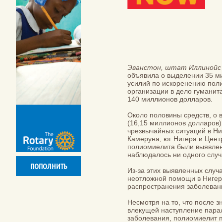
Эванстон, штат Иллинойс (
объявила о выделении 35 м
усилий по искоренению поли
организации в дело гуманит
140 миллионов долларов.
Около половины средств, о 
(16,15 миллионов долларов)
чрезвычайных ситуаций в Ни
Камеруна, юг Нигера и Цент
полиомиелита были выявлены
наблюдалось ни одного случ
ПОПОЛНИТЬ
Из-за этих выявленных слу
неотложной помощи в Нигери
распространения заболев
Несмотря на то, что после 
влекущей наступление парал
заболевания, полиомиелит п