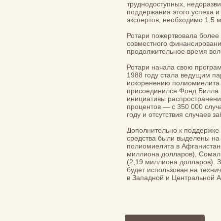
труднодоступных, недоразви
поддержания этого успеха и
экспертов, необходимо 1,5
Ротари пожертвовала более 
совместного финансировани
продолжительное время вол
Ротари начала свою програ
1988 году стала ведущим па
искоренению полиомиелита
присоединился Фонд Билла 
инициативы распространение
процентов — с 350 000 случ
году и отсутствия случаев з
Дополнительно к поддержке 
средства были выделены на
полиомиелита в Афганистане
миллиона долларов), Сомал
(2,19 миллиона долларов). 
будет использован на техн
в Западной и Центральной 