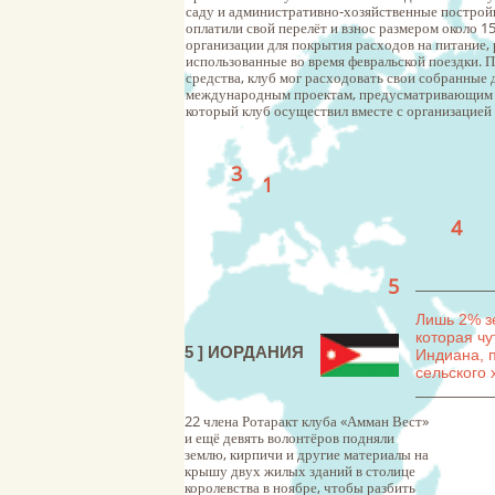
саду и административно-хозяйственные постройк
оплатили свой перелёт и взнос размером около 1
организации для покрытия расходов на питание,
использованные во время февральской поездки. 
средства, клуб мог расходовать свои собранные 
международным проектам, предусматривающим д
который клуб осуществил вместе с организацией
3
1
4
5
____________
Лишь 2% з
которая ч
5 ] ИОРДАНИЯ
Индиана, 
сельского 
___________
22 члена Ротаракт клуба «Амман Вест»
и ещё девять волонтёров подняли
землю, кирпичи и другие материалы на
крышу двух жилых зданий в столице
королевства в ноябре, чтобы разбить