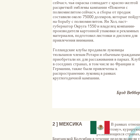
сейчас», чья окраска совпадает с красно-желтой
расцветкой эмблемы кампании «Покончи с
полиомиелитом сейчас», а сборы от продаж
составили около 75000 долларов, которые пойду
на борьбу с полиомиелитом. Ян Хол, паст-
губернатор Округа 1550 и владелец компании-
производителя картонной упаковки и рекламных
материалов, подготовил листовки и дисплеи для
привлечения внимания.
Голландские клубы продавали луковицы
тюльпанов членам Ротари и обычным гражданам
приобретали их для рассаживания в парках. Клу
в соседних странах, в том числе во Франции и
Германии, также были привлечены к
распространению луковиц в рамках
круглогодичной кампании.
Брэд Веббер
2 ] МЕКСИКА
​
В рамках отно
другому», курирующей неб
развивающихся странах, 15 участни
Британской Колумбии в течение недели возвели 