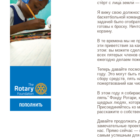
стёрт с лица земли —
Я вижу свою должност
баскетбольной коман
задачей было отобрат
готовы к броску. Нич
корзину.
В те времена мы не п
эти приветствия за к
этом: вы можете сдел
всех пятерых членов 
ежегодно делаем пож
Теперь давайте посмо
году. Это могут быть
сбору средств, пять 
пожертвований как чис
В этом году я собира
пять”
Фонду Ротари, к
щедрых людях, котор
ПОПОЛНИТЬ
Присоединяйтесь ко м
расскажите о собств
Давайте продолжать д
замечательные проект
нас. Прямо сейчас — 
самым успешным для