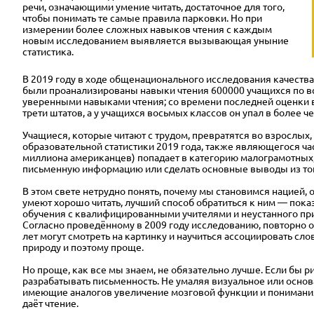
речи, означающими умение читать, достаточное для того,
чтобы понимать те самые правила парковки. Но при
измерении более сложных навыков чтения с каждым
новым исследованием выявляется вызывающая уныние
статистика.
В 2019 году в ходе общенационального исследования качеств
были проанализированы навыки чтения 600000 учащихся по вс
уверенными навыками чтения; со времени последней оценки в
трети штатов, а у учащихся восьмых классов он упал в более 
Учащиеся, которые читают с трудом, превратятся во взрослых
образовательной статистики 2019 года, также являющегося ча
миллиона американцев) попадает в категорию малограмотных, 
письменную информацию или сделать основные выводы из того,
В этом свете нетрудно понять, почему мы становимся нацией
умеют хорошо
читать, лучший способ обратиться к ним — пок
обучения с квалифицированными учителями и неустанного при
Согласно проведённому в 2009 году исследованию, повторно
лет могут смотреть на картинку и научиться ассоциировать с
природу и поэтому проще.
Но проще, как все мы знаем, не обязательно лучше. Если бы 
разрабатывать письменность. Не умаляя визуальное или основ
имеющие аналогов увеличение мозговой функции и понимания
даёт чтение.