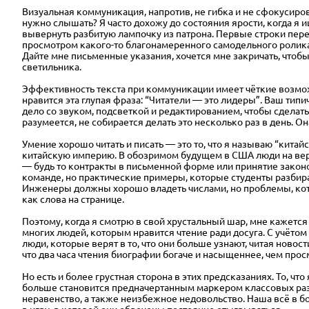
Визуальная коммуникация, напротив, не гибка и не сфокусиро
нужно слышать? Я часто дохожу до состояния ярости, когда я 
вывернуть разбитую лампочку из патрона. Первые строки переч
просмотром какого-то благонамеренного самодельного ролика
Дайте мне письменные указания, хочется мне закричать, чтобы
светильника.
Эффективность текста при коммуника
ции имеет чёткие возмо
нравится эта глупая фраза: “Читатели — это лидеры”. Ваш ти
дело со звуком, подсветкой и редактированием, чтобы сделать
разумеется, не собирается делать это несколько раз в день. О
Умение хорошо читать и писать — это то, что я называю “кит
китайскую империю. В обозримом будущем в США люди на верш
— будь то контракты в письменной форме или принятие законо
команде, но практические примеры, которые студенты разбир
Инженеры должны хорошо владеть числами, но проблемы, кот
как слова на странице.
Поэтому, когда я смотрю в свой хрустальный шар, мне кажетс
многих людей,
которым нравится чтение ради досуга. С учёто
люди, которые верят в то, что они больше узнают, читая ново
что два часа чтения биографии богаче и насыщеннее, чем прос
Но есть и более грустная сторона в этих предсказаниях. То, чт
больше становится предначертанным маркером классовых ра
неравенство, а также неизбежное недовольство. Наша всё в 