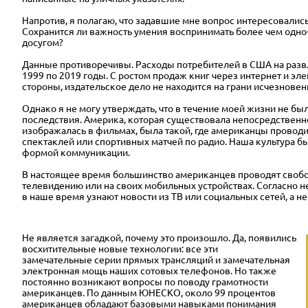
Напротив, я полагаю, что задавшие мне вопрос интересовалис
Сохранится ли важность умения воспринимать более чем одно-
досугом?
Данные противоречивы. Расходы потребителей в США на развл
1999 по 2019 годы. С ростом продаж книг через интернет и эле
стороны, издательское дело не находится на грани исчезновен
Однако я не могу утверждать, что в течение моей жизни не б
последствия. Америка, которая существовала непосредственно
изображалась в фильмах, была такой, где американцы проводи
спектаклей или спортивных матчей по радио. Наша культура б
формой коммуникации.
В настоящее время большинство американцев проводят свобо
телевидению или на своих мобильных устройствах. Согласно 
в наше время узнают новости из ТВ или социальных сетей, а не
Не является загадкой, почему это произошло. Да, появились
восхитительные новые технологии: все эти
замечательные
серии прямых трансляций и замечательная
электронная мощь наших сотовых телефонов. Но также
постоянно возникают вопросы по поводу грамотности
американцев. По данным ЮНЕСКО, около 99 процентов
американцев обладают базовыми навыками понимания