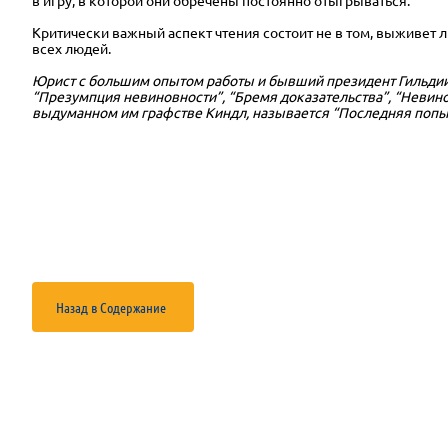
в игру, в которой они обречены постоянно отыгрываться.
Критически важный аспект чтения состоит не в том, выживет ли
всех людей.
Юрист с большим опытом работы и бывший президент Гильдии 
“Презумпция невиновности”, “Бремя доказательства”, “Невино
выдуманном им графстве Киндл, называется “Последняя попы
Назад в Содержание