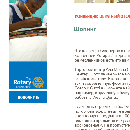
КОНВЕНЦИЯ: ОБРАТНЫЙ ОТСЧ
Шопинг
Что касается сувениров в па
конвенции Ротари Интернэшнл
ремесленников есть что вам
Торговый центр Ала Моана (н
Сентер — это универмаг на 
гавайском стиле. Ежедневн
так и современную формы та
Coach и Gucci вы можете на
например, коралловую бижуте
работы в ‘Auana Quilts.
ПОПОЛНИТЬ
Если вы настроены на боле
поторговаться, отведите вре
свои товары предлагают 400 
выделки и предметы искусств
воскресеньям. Не пропусти
закуски: вы обнаружите, чт