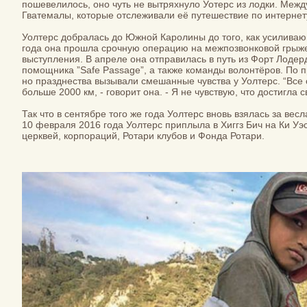
пошевелилось, оно чуть не вытряхнуло Уотерс из лодки. Меж
Гватемалы, которые отслеживали её путешествие по интернет
Уолтерс добралась до Южной Каролины до того, как усиливающ
года она прошла срочную операцию на межпозвонковой грыже
выступления. В апреле она отправилась в путь из Форт Лодер
помощника ”Safe Passage”, а также команды волонтёров. По п
но празднества вызывали смешанные чувства у Уолтерс. “Все 
больше 2000 км, - говорит она. - Я не чувствую, что достигла с
Так что в сентябре того же года Уолтерс вновь взялась за ве
10 февраля 2016 года Уолтерс приплыла в Хиггз Бич на Ки Уэ
церквей, корпораций, Ротари клубов и Фонда Ротари.