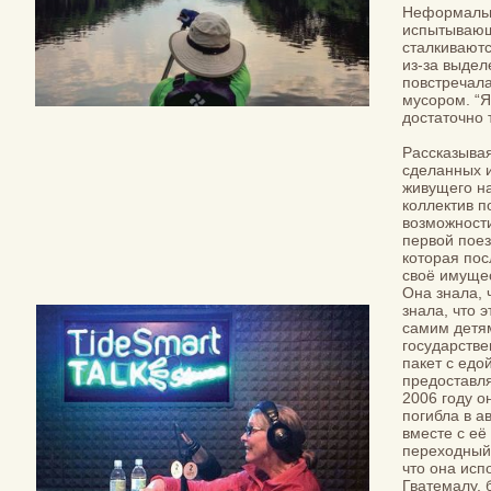
Неформальн
испытывающи
сталкиваютс
из-за выдел
повстречала
мусором. “Я
достаточно 
Рассказывая
сделанных 
живущего на
коллектив п
возможности
первой поез
которая пос
своё имущес
Она знала, 
знала, что 
самим детям
государстве
пакет с едо
предоставля
2006 году о
погибла в а
вместе с её
переходный 
что она исп
Гватемалу, 