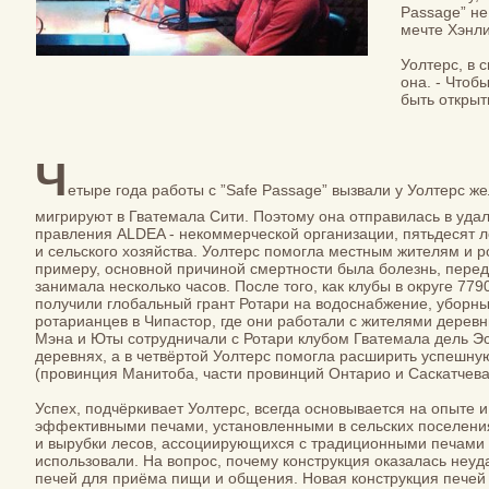
Passage” не
мечте Хэнли
Уолтерс, в 
она. - Чтоб
быть открыт
Ч
етыре года работы с ”Safe Passage” вызвали у Уолтерс ж
мигрируют в Гватемала Сити. Поэтому она отправилась в уда
правления ALDEA - некоммерческой организации, пятьдесят 
и сельского хозяйства. Уолтерс помогла местным жителям и 
примеру, основной причиной смертности была болезнь, переда
занимала несколько часов. После того, как клубы в округе 779
получили глобальный грант Ротари на водоснабжение, уборн
ротарианцев в Чипастор, где они работали с жителями деревн
Мэна и Юты сотрудничали с Ротари клубом Гватемала дель Эс
деревнях, а в четвёртой Уолтерс помогла расширить успешную
(провинция Манитоба, части провинций Онтарио и Саскатчева
Успех, подчёркивает Уолтерс, всегда основывается на опыте 
эффективными печами, установленными в сельских поселени
и вырубки лесов, ассоциирующихся с традиционными печами 
использовали. На вопрос, почему конструкция оказалась неу
печей для приёма пищи и общения. Новая конструкция печей 