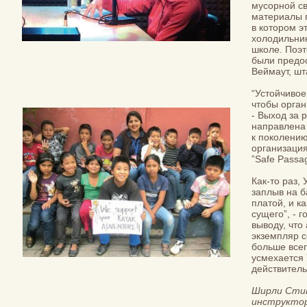
мусорной св
материалы п
в котором э
холодильник
школе. Поэт
были предос
Веймаут, шт
“Устойчивое
чтобы орган
- Выход за
направлена 
к поколени
организаци
”Safe Passa
Как-то раз,
заплыв на б
платой, и к
сущего”, - 
выводу, что
экземпляр с
больше всег
усмехается 
действитель
Ширли Стив
инструктор