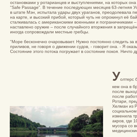
остановками у ротарианцев и выступлениями, на которых она
“Safe Passage”. В течение последующих месяцев 63-летняя У
в штате Мэн, испытала удары двух ураганов, преодолевала п
на карте, и высокий прибой, который чуть не опрокинул её ба
сталкивалась с американскими военными и пограничниками –
наставлено оружие – после случайного вторжения в запрещён
иногда сопровождали местные гребцы.
“Море бесконечно очаровывает. Нужно постоянно следить за 
приливов, не говоря о движении судов, - говорит она. - Я оказы
Состояние этого потока погружает в состояние покоя. Ничто д
У
олтерс 
кем она в б
после выход
после работ
Ротари, пре
Хелман из Р
социальном 
изменила тр
акров, где 
мусора со в
медицинские