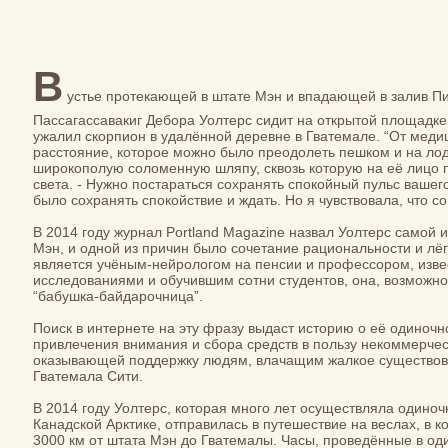
В
устье протекающей в штате Мэн и впадающей в залив Пи
Пассагассавакиг Дебора Уолтерс сидит на открытой площадке 
ужалил скорпион в удалённой деревне в Гватемале. “От мед
расстояние, которое можно было преодолеть пешком и на лод
широкополую соломенную шляпу, сквозь которую на её лицо 
света. - Нужно постараться сохранять спокойный пульс вашег
было сохранять спокойствие и ждать. Но я чувствовала, что со
В 2014 году журнал Portland Magazine назвал Уолтерс самой
Мэн, и одной из причин было сочетание рациональности и лёг
является учёным-нейрологом на пенсии и профессором, изве
исследованиями и обучившим сотни студентов, она, возможно,
“бабушка-байдарочница”.
Поиск в интернете на эту фразу выдаст историю о её одиночн
привлечения внимания и сбора средств в пользу некоммерчес
оказывающей поддержку людям, влачащим жалкое существова
Гватемала Сити.
В 2014 году Уолтерс, которая много лет осуществляла одино
Канадской Арктике, отправилась в путешествие на веслах, в 
3000 км от штата Мэн до Гватемалы. Часы, проведённые в од