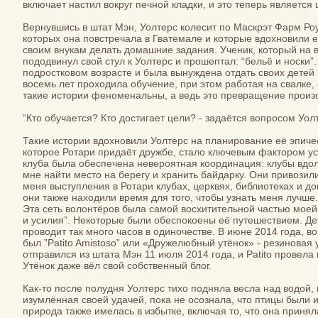
включает настил вокруг печной кладки, и это теперь являетс
Вернувшись в штат Мэн, Уолтерс колесит по Маскрэт Фарм Ро
которых она повстречала в Гватемале и которые вдохновили е
своим внукам делать домашние задания. Ученик, который на в
пододвинул свой стул к Уолтерс и прошептал: “бельё и носки
подростковом возрасте и была вынуждена отдать своих детей
восемь лет проходила обучение, при этом работая на свалке,
такие истории феноменальны, а ведь это превращение произо
“Кто обучается? Кто достигает цели? - задаётся вопросом Уол
Такие истории вдохновили Уолтерс на планирование её эпиче
которое Ротари придаёт дружбе, стало ключевым фактором ус
клуба была обеспечена невероятная координация: клубы вдо
мне найти место на берегу и хранить байдарку. Они привози
меня выступления в Ротари клубах, церквях, библиотеках и д
они также находили время для того, чтобы узнать меня лучше.
Эта сеть волонтёров была самой восхитительной частью моей
и усилия”. Некоторые были обеспокоены её путешествием. Дет
проводит так много часов в одиночестве. В июне 2014 года, 
был ”Patito Amistoso” или «Дружелюбный утёнок» - резиновая 
отправился из штата Мэн 11 июля 2014 года, и Patito провел
Утёнок даже вёл свой собственный блог.
Как-то после полудня Уолтерс тихо подняла весла над водой,
изумлённая своей удачей, пока не осознала, что птицы были
природа также имелась в избытке, включая то, что она приня