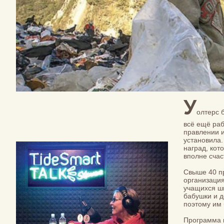
У
олтерс 
всё ещё раб
правлении и
установила.
наград, кот
вполне счас
Свыше 40 пр
организация
учащихся шк
бабушки и д
поэтому им 
Программа п