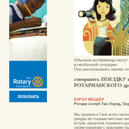
Обычные ротарианцы могут 
в необычной ситуации.
Они рассказывают, каково это
совершить ПОЕЗДКУ п
РОТАРИАНСКОГО др
ПОПОЛНИТЬ
КЭРОЛ МЕЦКЕР
Ротари е-клуб Уан Уорлд, Окр
Мы провели в Гане всего неско
увидев её глазами местных жи
вглубь закоулков огромного р
своим корзинам с красными п