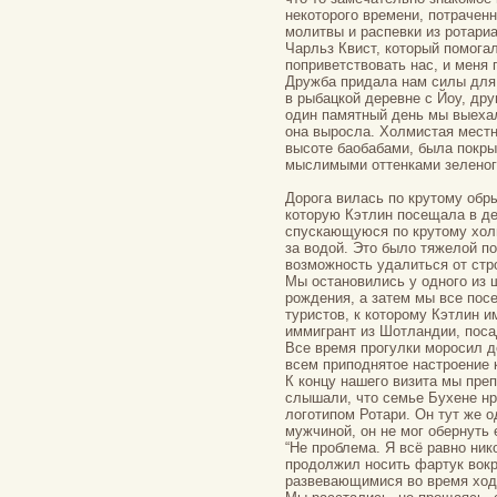
некоторого времени, потрачен
молитвы и распевки из ротариа
Чарльз Квист, который помога
поприветствовать нас, и меня 
Дружба придала нам силы для
в рыбацкой деревне с Йоу, дру
один памятный день мы выехали
она выросла. Холмистая местн
высоте баобабами, была покры
мыслимыми оттенками зеленого
Дорога вилась по крутому обр
которую Кэтлин посещала в де
спускающуюся по крутому холм
за водой. Это было тяжелой по
возможность удалиться от стр
Мы остановились у одного из 
рождения, а затем мы все пос
туристов, к которому Кэтлин 
иммигрант из Шотландии, поса
Все время прогулки моросил д
всем приподнятое настроение 
К концу нашего визита мы пре
слышали, что семье Бухене нр
логотипом Ротари. Он тут же 
мужчиной, он не мог обернуть е
“Не проблема. Я всё равно нико
продолжил носить фартук вокр
развевающимися во время ход