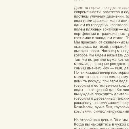
Даже та первая поездка из аэ
современности, богатства и б
плотном уличным движении, бо
вязанками арахиса, манго или
одном из городских кварталов
полем пляжных зонтиков — ед
портфелями в традиционных т
костюмах в западном стиле. 
Мы проехали от оживлённых м
оказались на тихой, покрытой
высоких ворот. Наконец мы по
которое мы будем называть д
Там мы встретили мужа Кэтлин,
мальчиков, которые рождаются
самым именем; Йоу — имя, дав
Почти каждый вечер нас корм
молотых орехов по семеqному 
помыть посуду, при этом ведя
говорили о естественной красо
воды — так ценной для Кэтлин
вынуждена проходить длитель
говорили о деревянных ганских
раскраску, напоминающие пре
Кока-Колы, ручка Бик, грузови
крыльями, символизирующими 
На второй наш день в Гане мы
Когда вы находитесь в чужой с
что-то замечательно знакомое 