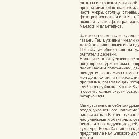
бататом и стопками батиковой
прошли мимо обветшавших зда
части Аккры, столицы страны.
фотографироваться или быть “
позволить нам сфотографирова
маниоки и плантайнов.
Затем он повел нас все дальш
гавани. Там мужчины чинили с
детей на спине, помешивая ед
Неказистым общественным туа
обитатели деревни.
Большинство отпускников не за
популярное туристическое на
политическим положением, да
находятся за полмира от моег
моя дочь Кэтрин и я приехали
программе, позволяющей рота
клубов за рубежом. В этом был
посетить самые экзотические 
ротарианцам.
Мы чувствовали себя как дома
входа, украшенного надписью “
нас встретила Кэтлин Бухене 
нас улыбками и объятиями, от
несколько последующих дней, 
культуре. Когда Кэтлин понадо
представила нам близкого дру
другом.