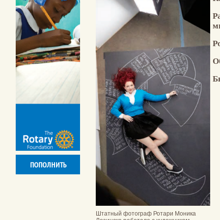
Р
м
Р
О
Б
ПОПОЛНИТЬ
Штатный фотограф Ротари Моника