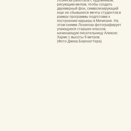
Лозинска работала с художником,
рисующим мелом, чтобы создать
двухмерный фон, символизирующий
еще не сбывшиеся мечты студентов в
рамках программы подготовки к
построению карьеры в Мичигане. На
этом снимке Лозинска фотографирует
учающуюся старших классов,
начинающую писательницу Алексис
Хармс с высоты 9 метров.
(Фото Джека Борнхаттера)